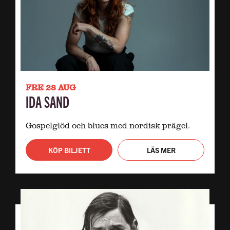
FRE 28 AUG
IDA SAND
Gospelglöd och blues med nordisk prägel.
KÖP BILJETT
LÄS MER