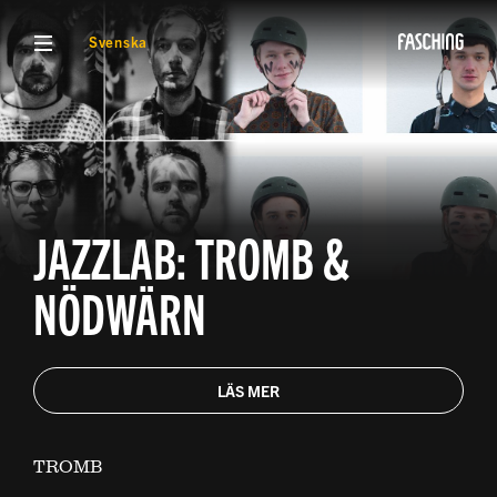
VISA MENY
Svenska
JAZZLAB: TROMB &
NÖDWÄRN
LÄS MER
TROMB