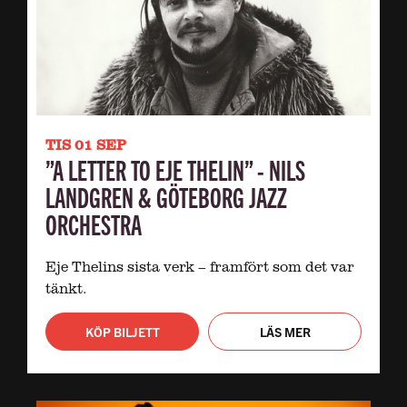
TIS 01 SEP
”A LETTER TO EJE THELIN” - NILS
LANDGREN & GÖTEBORG JAZZ
ORCHESTRA
Eje Thelins sista verk – framfört som det var
tänkt.
KÖP BILJETT
LÄS MER