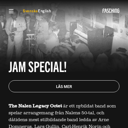
VISA MENY
Svenska
English
JAM SPECIAL!
LÄS MER
The Nalen Legacy Octet
är ett nybildat band som
spelar arrangemang från Nalens 50-tal, och
dåtidens mest stilbildande band ledda av Arne
Domnerus, Lars Gullin, Carl-Henrik Norin och