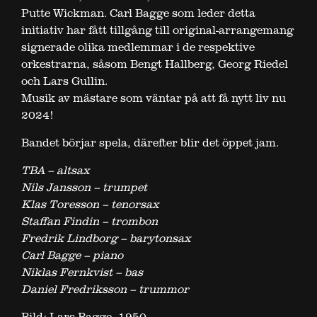
Putte Wickman. Carl Bagge som leder detta
initiativ har fått tillgång till original-arrangemang
signerade olika medlemmar i de respektive
orkestrarna, såsom Bengt Hallberg, Georg Riedel
och Lars Gullin.
Musik av mästare som väntar på att få nytt liv nu
2024!
Bandet börjar spela, därefter blir det öppet jam.
TBA – altsax
Nils Jansson – trumpet
Klas Toresson – tenorsax
Staffan Findin – trombon
Fredrik Lindborg – barytonsax
Carl Bagge – piano
Niklas Fernkvist – bas
Daniel Fredriksson – trummor
Bild: Lars Bagge, 1950