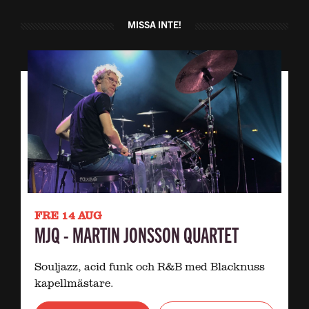
MISSA INTE!
FRE 14 AUG
MJQ - MARTIN JONSSON QUARTET
Souljazz, acid funk och R&B med Blacknuss
kapellmästare.