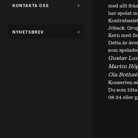
FÖR:
DÖLJ
med allt frå
KONTAKTA OSS
UNDERMENY
har spelat m
FÖR:
Kontrabasist
Jöback. Gru
DÖLJ
NYHETSBREV
Kern med fle
UNDERMENY
FÖR:
Detta är äve
som spelades
Gustav Lu
Martin Hö
Ola Bothz
Konserten s
Du som titta
08 24 eller
p