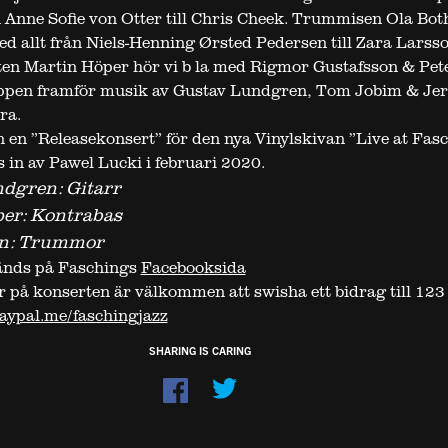
n Anne Sofie von Otter till Chris Cheek. Trummisen Ola Bot
ed allt från Niels-Henning Ørsted Pedersen till Zara Larsso
en Martin Höper hör vi b la med Rigmor Gustafsson & Pet
ppen framför musik av Gustav Lundgren, Tom Jobim & Je
ra.
n en ”Releasekonsert” för den nya Vinylskivan ”Live at Fas
 in av Pawel Lucki i februari 2020.
ndgren: Gitarr
per: Kontrabas
én: Trummor
änds på Faschings
Facebooksida
r på konserten är välkommen att swisha ett bidrag till 123
aypal.me/faschingjazz
SHARING IS CARING
Dela
på
Facebook