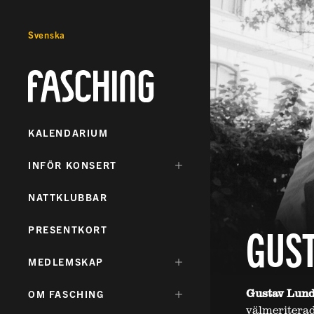
Svenska
Fasching
KALENDARIUM
DÖLJ
INFÖR KONSERT
UNDERMENY
FÖR:
NATTKLUBBAR
GUST
PRESENTKORT
DÖLJ
MEDLEMSKAP
UNDERMENY
FÖR:
Gustav Lund
DÖLJ
OM FASCHING
UNDERMENY
välmeriterad