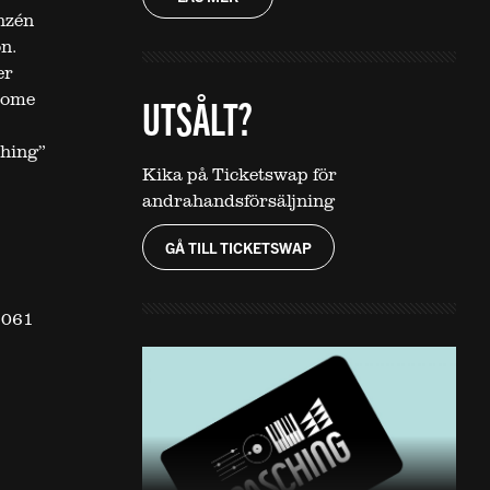
hzén
n.
er
rome
UTSÅLT?
ching”
Kika på Ticketswap för
andrahandsförsäljning
GÅ TILL TICKETSWAP
 061