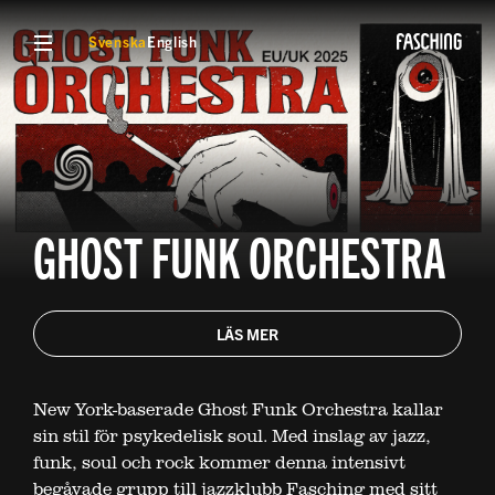
VISA MENY
Svenska
English
GHOST FUNK ORCHESTRA
LÄS MER
New York-baserade Ghost Funk Orchestra kallar
sin stil för psykedelisk soul. Med inslag av jazz,
funk, soul och rock kommer denna intensivt
begåvade grupp till jazzklubb Fasching med sitt