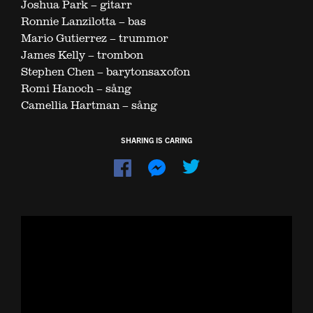
Joshua Park – gitarr
Ronnie Lanzilotta – bas
Mario Gutierrez – trummor
James Kelly – trombon
Stephen Chen – barytonsaxofon
Romi Hanoch – sång
Camellia Hartman – sång
SHARING IS CARING
Dela
Dela
på
på
Facebook
Messenger