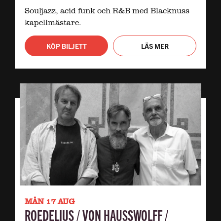
Souljazz, acid funk och R&B med Blacknuss
kapellmästare.
KÖP BILJETT
LÄS MER
MÅN 17 AUG
ROEDELIUS / VON HAUSSWOLFF /