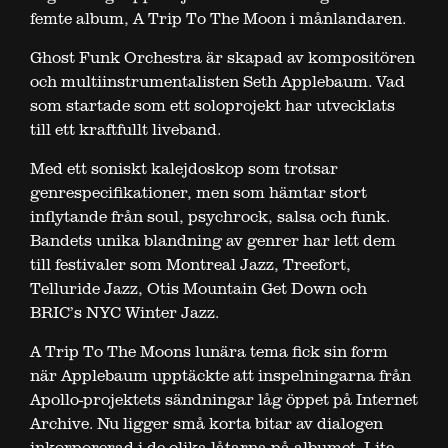
femte album, A Trip To The Moon i månlandaren.
Ghost Funk Orchestra är skapad av kompositören
och multiinstrumentalisten Seth Applebaum. Vad
som startade som ett soloprojekt har utvecklats
till ett kraftfullt liveband.
Med ett soniskt kalejdoskop som trotsar
genrespecifikationer, men som hämtar stort
inflytande från soul, psychrock, salsa och funk.
Bandets unika blandning av genrer har lett dem
till festivaler som Montreal Jazz, Treefort,
Telluride Jazz, Otis Mountain Get Down och
BRIC’s NYC Winter Jazz.
A Trip To The Moons lunära tema fick sin form
när Applebaum upptäckte att inspelningarna från
Apollo-projektets sändningar låg öppet på Internet
Archive. Nu ligger små korta bitar av dialogen
inkorporerad i de olika låtarna på albumet. Lite