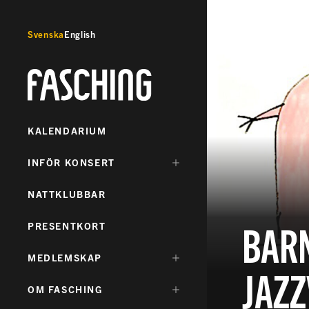
Svenska
English
Fasching
KALENDARIUM
DÖLJ
INFÖR KONSERT
UNDERMENY
FÖR:
NATTKLUBBAR
BARN
PRESENTKORT
DÖLJ
MEDLEMSKAP
JAZ
UNDERMENY
FÖR:
DÖLJ
OM FASCHING
UNDERMENY