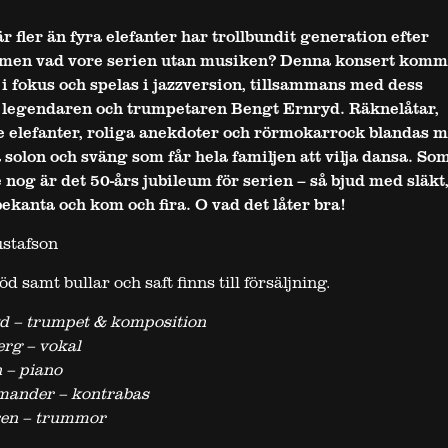
 fler än fyra elefanter har trollbundit generation efter
 men vad vore serien utan musiken? Denna konsert komm
i fokus och spelas i jazzversion, tillsammans med dess
 legendaren och trumpetaren Bengt Ernryd. Räknelåtar,
 elefanter, roliga anekdoter och rörmokarrock blandas 
solon och sväng som får hela familjen att vilja dansa. So
e nog är det 50-års jubileum för serien – så bjud med släkt
ekanta och kom och fira. O vad det låter bra!
ustafson
 samt bullar och saft finns till försäljning.
d – trumpet & komposition
rg – vokal
 – piano
mander – kontrabas
en – trummor