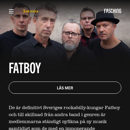
VISA MENY
Svenska
FATBOY
LÄS MER
De är definitivt Sveriges rockabilly-kungar Fatboy
och till skillnad från andra band i genren är
medlemmarna ständigt nyfikna på ny musik
samtidigt som de med en imponerande