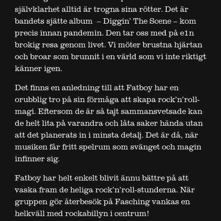
självklarhet alltid är trogna sina rötter. Det är
bandets sjätte album – Diggin’ The Scene – kom
precis innan pandemin. Den tar oss med på e1n
brokig resa genom livet. Vi möter brustna hjärtan
och broar som brunnit i en värld som vi inte riktigt
känner igen.
Det finns en anledning till att Fatboy har en
orubblig tro på sin förmåga att skapa rock’n’roll-
magi. Eftersom de är så tajt sammansvetsade kan
de helt lita på varandra och låta saker hända utan
att det planerats in i minsta detalj. Det är då, när
musiken får fritt spelrum som svänget och magin
infinner sig.
Fatboy har helt enkelt blivit ännu bättre på att
vaska fram de heliga rock’n’roll-stunderna. När
gruppen gör återbesök på Fasching vankas en
helkväll med rockabillyn i centrum!