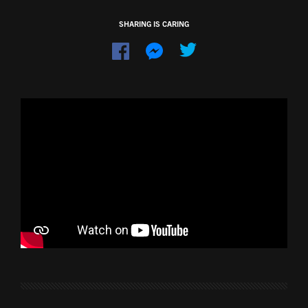
SHARING IS CARING
Dela
Dela
på
på
Facebook
Messenger