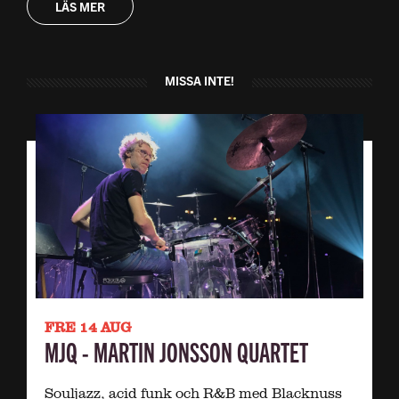
LÄS MER
MISSA INTE!
FRE 14 AUG
MJQ - MARTIN JONSSON QUARTET
Souljazz, acid funk och R&B med Blacknuss