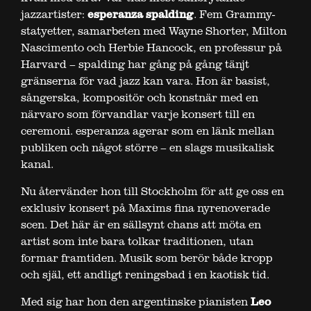
jazzartister:
esperanza spalding
. Fem Grammy-
statyetter, samarbeten med Wayne Shorter, Milton
Nascimento och Herbie Hancock, en professur på
Harvard – spalding har gång på gång tänjt
gränserna för vad jazz kan vara. Hon är basist,
sångerska, kompositör och konstnär med en
närvaro som förvandlar varje konsert till en
ceremoni. esperanza agerar som en länk mellan
publiken och något större – en slags musikalisk
kanal.
Nu återvänder hon till Stockholm för att ge oss en
exklusiv konsert på Maxims fina nyrenoverade
scen. Det här är en sällsynt chans att möta en
artist som inte bara tolkar traditionen, utan
formar framtiden. Musik som berör både kropp
och själ, ett andligt reningsbad i en kaotisk tid.
Med sig har hon den argentinske pianisten
Leo