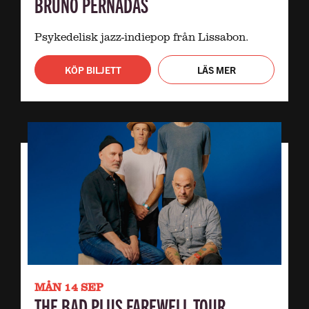
BRUNO PERNADAS
Psykedelisk jazz-indiepop från Lissabon.
KÖP BILJETT
LÄS MER
MÅN 14 SEP
THE BAD PLUS FAREWELL TOUR