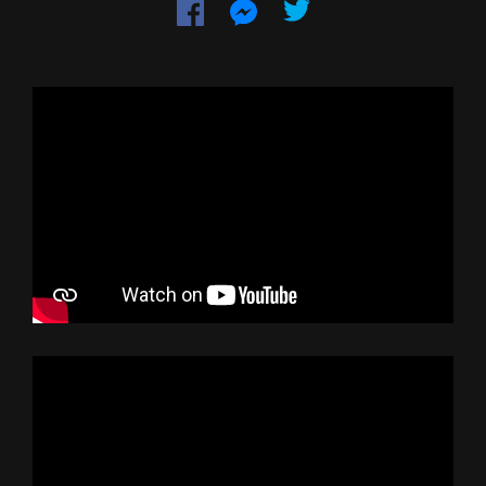
Dela
Dela
på
på
Facebook
Messenger