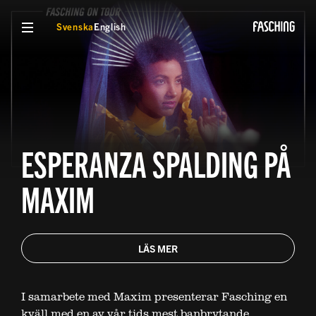
VISA MENY
Svenska
English
ESPERANZA SPALDING PÅ
MAXIM
LÄS MER
I samarbete med Maxim presenterar Fasching en
kväll med en av vår tids mest banbrytande