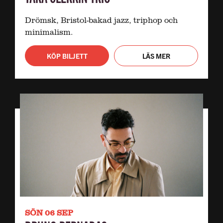
Drömsk, Bristol-bakad jazz, triphop och
minimalism.
KÖP BILJETT
LÄS MER
SÖN 06 SEP