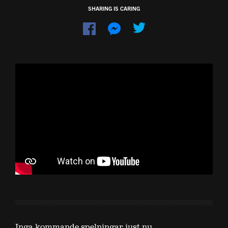
SHARING IS CARING
Dela
Dela
på
på
Facebook
Messenger
Inga kommande spelningar just nu