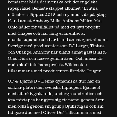
bemästrat båda det svenska och det engelska
rapspråket. Senaste släppet albumet ”Brutna
mönster” släpptes 2018 och ny musik är på gång
bland annat Anthony Mills. Anthony Milles från
Ohio håller för tillfället på med ett nytt projekt
med Chapee och har lång erfarenhet av
musikskapande och har bland annat gjort album i
Sverige med producenter som DJ Large, Tinitus
och Change. Anthony har bland annat gästat KRS
One, Dida och Lazee genom åren. Och missa för
guds skull inte hans projekt Wildcookie
tillsammans med producenten Freddie Cruger.
OP & Bjarne B – Denna dynamiska duo har en
solklar plats i den svenska hiphopen. Bjarne B
med sitt skivgrävande, undergroundradios och
feta mixtapes har gjort sig ett namn genom åren
men också genom sin grupp Sjukstugan och sin
tidigare duo med Oliver Def. Tillsammans med