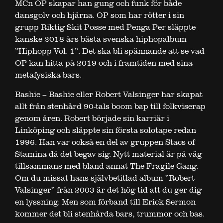
MCn OP skapar han gung och funk för både
dansgolv och hjärna. OP som har rötter i sin
grupp Riktig Skit Posse med Penga Per släppte
kanske 2018 års bästa svenska hiphopalbum
”Hiphopp Vol. 1”. Det ska bli spännande att se vad
OP kan hitta på 2019 och i framtiden med sina
metafysiska bars.
Bashie
–
Bashie
eller Robert Valsinger har skapat
allt från stenhård 90-tals boom bap till folkviserap
genom åren. Robert började sin karriär i
Linköping och släppte sin första solotape redan
1996. Han var också en del av gruppen Stacs of
Stamina då det begav sig. Nytt material är på väg
tillsammans med bland annat The Fragile Gang.
Om du missat hans självbetitlad album ”Robert
Valsinger” från 2003 är det hög tid att du ger dig
en lyssning. Men som förband till Erick Sermon
kommer det bli stenhårda bars, trummor och bas.