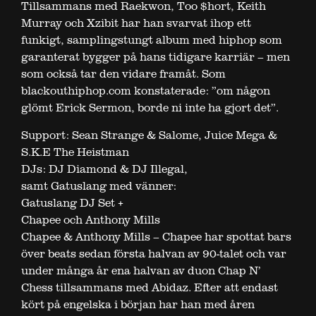
Tillsammans med Raekwon, Too $hort, Keith
Murray och Xzibit har han svarvat ihop ett
funkigt, samplingstungt album med hiphop som
garanterat bygger på hans tidigare karriär – men
som också tar den vidare framåt. Som
blackouthiphop.com konstaterade: ”om någon
glömt Erick Sermon, borde ni inte ha gjort det”.
Support: Sean Strange & Salome, Juice Mega &
S.K.E The Heistman
DJs: DJ Diamond & DJ Illegal,
samt Gatuslang med vänner:
Gatuslang DJ Set +
Chapee och Anthony Mills
Chapee & Anthony Mills – Chapee har spottat bars
över beats sedan första halvan av 90-talet och var
under många år ena halvan av duon Chap N’
Chess tillsammans med Abidaz. Efter att endast
kört på engelska i början har han med åren