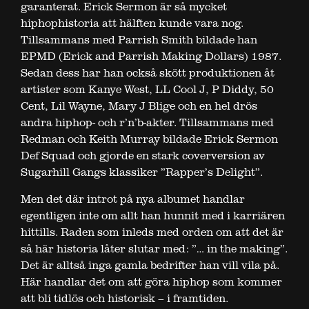
garanterat. Erick Sermon är så mycket
hiphophistoria att hälften kunde vara nog.
Tillsammans med Parrish Smith bildade han
EPMD (Erick and Parrish Making Dollars) 1987.
Sedan dess har han också skött produktionen åt
artister som Kanye West, LL Cool J, P Diddy, 50
Cent, Lil Wayne, Mary J Blige och en hel drös
andra hiphop- och r’n’b-akter. Tillsammans med
Redman och Keith Murray bildade Erick Sermon
Def Squad och gjorde en stark coverversion av
Sugarhill Gangs klassiker ”Rapper’s Delight”.
Men det där introt på nya albumet handlar
egentligen inte om allt han hunnit med i karriären
hittills. Raden som inleds med orden om att det är
så här historia låter slutar med: ”… in the making”.
Det är alltså inga gamla bedrifter han vill vila på.
Här handlar det om att göra hiphop som kommer
att bli tidlös och historisk – i framtiden.