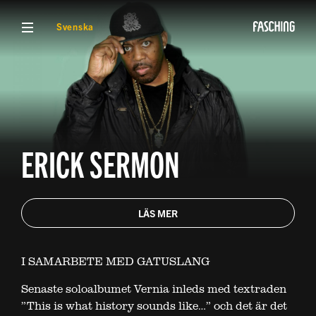
VISA MENY
Svenska
ERICK SERMON
LÄS MER
I SAMARBETE MED GATUSLANG
Senaste soloalbumet Vernia inleds med textraden
”This is what history sounds like…” och det är det