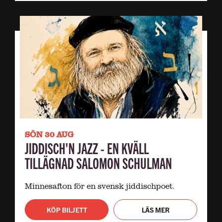
SÖN 30 AUG
JIDDISCH'N JAZZ - EN KVÄLL
TILLÄGNAD SALOMON SCHULMAN
Minnesafton för en svensk jiddischpoet.
KÖP BILJETT
LÄS MER