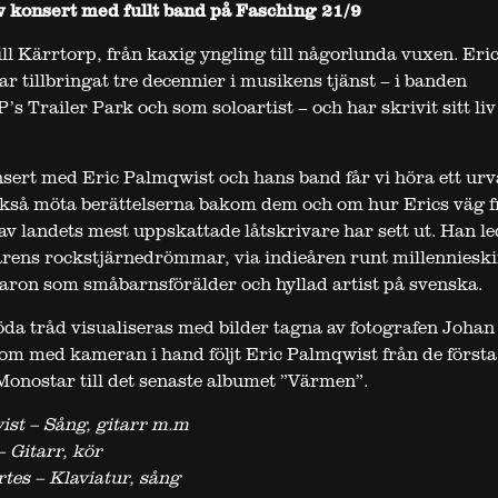
 konsert med fullt band på Fasching 21/9
ill Kärrtorp, från kaxig yngling till någorlunda vuxen. Eri
r tillbringat tre decennier i musikens tjänst – i banden
s Trailer Park och som soloartist – och har skrivit sitt liv 
nsert med Eric Palmqwist och hans band får vi höra ett urv
kså möta berättelserna bakom dem och om hur Erics väg 
en av landets mest uppskattade låtskrivare har sett ut. Han l
årens rockstjärnedrömmar, via indieåren runt millennieski
llvaron som småbarnsförälder och hyllad artist på svenska.
öda tråd visualiseras med bilder tagna av fotografen Johan
m med kameran i hand följt Eric Palmqwist från de första
onostar till det senaste albumet ”Värmen”.
st – Sång, gitarr m.m
– Gitarr, kör
tes – Klaviatur, sång