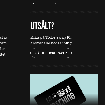
c
UTSÅLT?
i
al av
Kika på Ticketswap för
fram
andrahandsförsäljning
eder
GÅ TILL TICKETSWAP
ftet