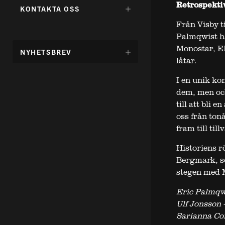
FÖR:
Retrospektiv
DÖLJ
KONTAKTA OSS
UNDERMENY
Från Visby t
FÖR:
Palmqwist ha
Monostar, EP’
DÖLJ
NYHETSBREV
UNDERMENY
låtar.
FÖR:
I en unik ko
dem, men oc
till att bli 
oss från ton
fram till ti
Historiens r
Bergmark, so
stegen med M
Eric Palmqwi
Ulf Jonsson 
Sarianna Cor