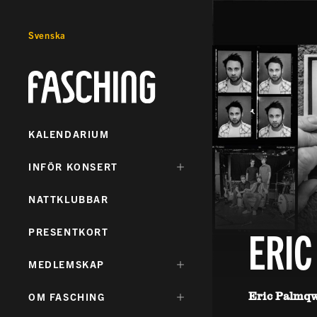
Svenska
Fasching
KALENDARIUM
DÖLJ
INFÖR KONSERT
UNDERMENY
FÖR:
NATTKLUBBAR
ERIC
PRESENTKORT
DÖLJ
MEDLEMSKAP
UNDERMENY
FÖR:
Eric Palmq
DÖLJ
OM FASCHING
UNDERMENY