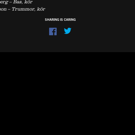
erg – Bas, kör
son – Trummor, kör
SHARING IS CARING
Dela
på
Facebook