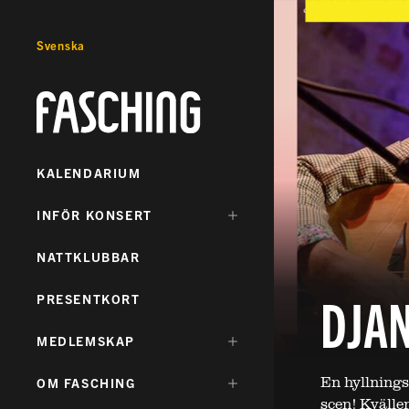
Svenska
Fasching
KALENDARIUM
DÖLJ
INFÖR KONSERT
UNDERMENY
FÖR:
NATTKLUBBAR
DJAN
PRESENTKORT
DÖLJ
MEDLEMSKAP
UNDERMENY
FÖR:
En hyllnings
DÖLJ
OM FASCHING
UNDERMENY
scen! Kvälle