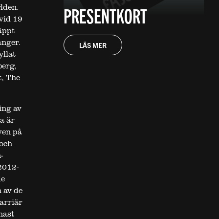
lden.
PRESENTKORT
vid 19
äppt
ånger.
LÄS MER
llat
berg,
, The
ing av
a är
ven på
 och
-
2012-
de
n av de
arriär
nast