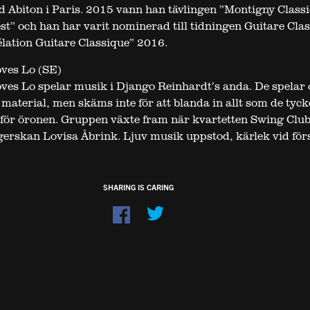
 Abiton i Paris. 2015 vann han tävlingen ”Montigny Class
st” och han har varit nominerad till tidningen Guitare Cla
élation Guitare Classique” 2016.
ves Lo (SE)
ves Lo spelar musik i Django Reinhardt’s anda. De spelar 
 material, men skäms inte för att blanda in allt som de tyck
gt för öronen. Gruppen växte fram när kvartetten Swing Clu
gerskan Lovisa Åbrink. Ljuv musik uppstod, kärlek vid för
SHARING IS CARING
Dela
på
Facebook