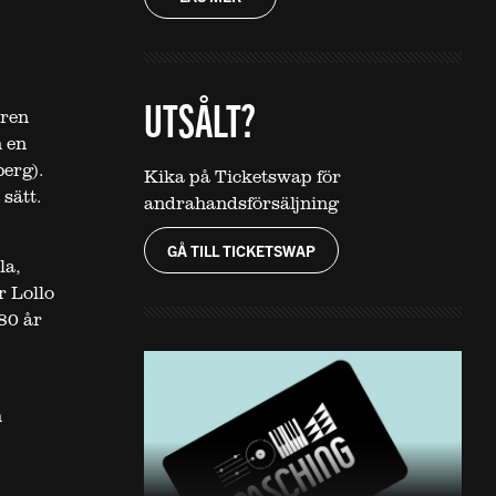
UTSÅLT?
ören
n en
berg).
Kika på Ticketswap för
sätt.
andrahandsförsäljning
GÅ TILL TICKETSWAP
la,
r Lollo
80 år
h