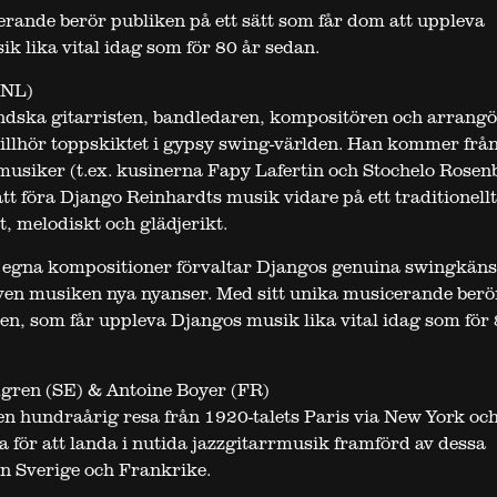
rande berör publiken på ett sätt som får dom att uppleva
k lika vital idag som för 80 år sedan.
(NL)
ndska gitarristen, bandledaren, kompositören och arrang
tillhör toppskiktet i gypsy swing-världen. Han kommer frå
v musiker (t.ex. kusinerna Fapy Lafertin och Stochelo Rosen
tt föra Django Reinhardts musik vidare på ett traditionellt 
t, melodiskt och glädjerikt.
 egna kompositioner förvaltar Djangos genuina swingkäns
även musiken nya nyanser. Med sitt unika musicerande berö
en, som får uppleva Djangos musik lika vital idag som för 
gren (SE) & Antoine Boyer (FR)
en hundraårig resa från 1920-talets Paris via New York oc
 för att landa i nutida jazzgitarrmusik framförd av dessa
ån Sverige och Frankrike.