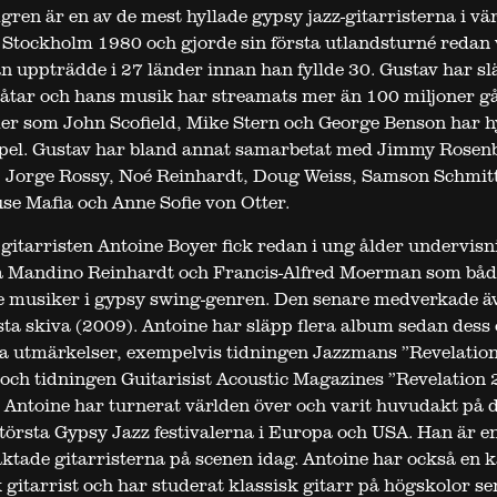
ren är en av de mest hyllade gypsy jazz-gitarristerna i vär
 Stockholm 1980 och gjorde sin första utlandsturné redan 
an uppträdde i 27 länder innan han fyllde 30. Gustav har sl
åtar och hans musik har streamats mer än 100 miljoner g
er som John Scofield, Mike Stern och George Benson har hy
spel. Gustav har bland annat samarbetat med Jimmy Rosen
, Jorge Rossy, Noé Reinhardt, Doug Weiss, Samson Schmitt
e Mafia och Anne Sofie von Otter.
gitarristen Antoine Boyer fick redan i ung ålder undervisn
na Mandino Reinhardt och Francis-Alfred Moerman som båd
e musiker i gypsy swing-genren. Den senare medverkade ä
sta skiva (2009). Antoine har släpp flera album sedan dess
ra utmärkelser, exempelvis tidningen Jazzmans ”Revelation
och tidningen Guitarisist Acoustic Magazines ”Revelation 
 Antoine har turnerat världen över och varit huvudakt på 
 största Gypsy Jazz festivalerna i Europa och USA. Han är e
aktade gitarristerna på scenen idag. Antoine har också en k
 gitarrist och har studerat klassisk gitarr på högskolor se