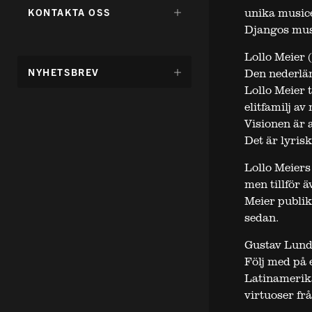
FÖR:
DÖLJ
unika musice
KONTAKTA OSS
UNDERMENY
Djangos musi
FÖR:
Lollo Meier 
DÖLJ
NYHETSBREV
Den nederlä
UNDERMENY
Lollo Meier 
FÖR:
elitfamilj a
Visionen är a
Det är lyrisk
Lollo Meiers
men tillför 
Meier publik
sedan.
Gustav Lund
Följ med på 
Latinamerika
virtuoser fr