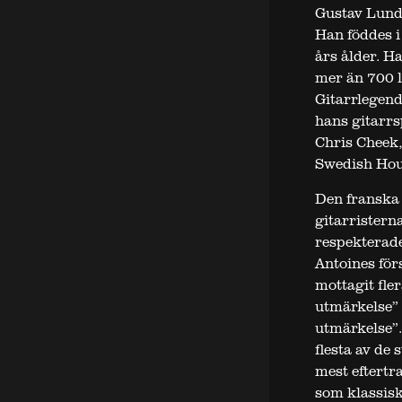
Gustav Lundg
Han föddes i
års ålder. H
mer än 700 l
Gitarrlegend
hans gitarr
Chris Cheek
Swedish Hous
Den franska 
gitarrister
respekterad
Antoines för
mottagit fle
utmärkelse” 
utmärkelse”.
flesta av de
mest eftertr
som klassisk