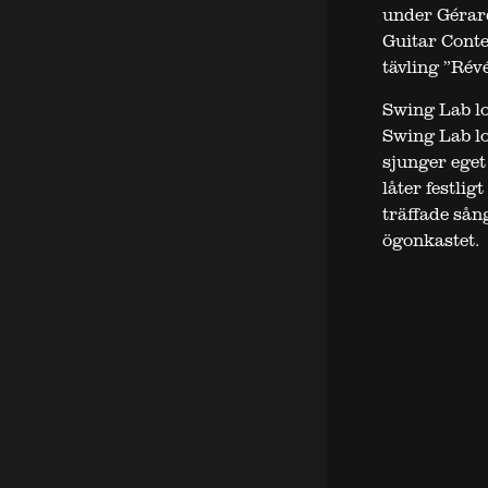
under Gérard
Guitar Conte
tävling ”Rév
Swing Lab lo
Swing Lab lo
sjunger eget
låter festli
träffade sån
ögonkastet.