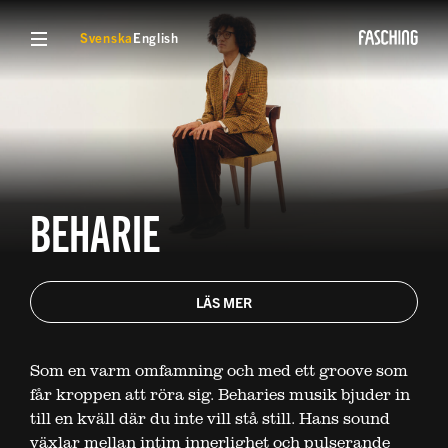
VISA MENY
Svenska
English
BEHARIE
LÄS MER
Som en varm omfamning och med ett groove som
får kroppen att röra sig. Beharies musik bjuder in
till en kväll där du inte vill stå still. Hans sound
växlar mellan intim innerlighet och pulserande