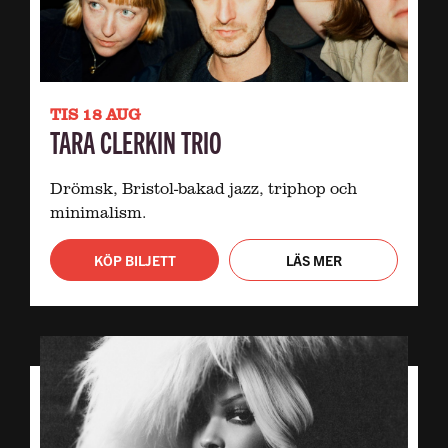
TIS 18 AUG
TARA CLERKIN TRIO
Drömsk, Bristol-bakad jazz, triphop och
minimalism.
KÖP BILJETT
LÄS MER