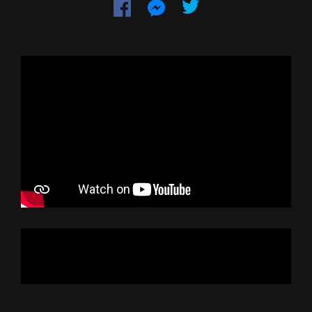
Dela
Dela
på
på
Facebook
Messenger