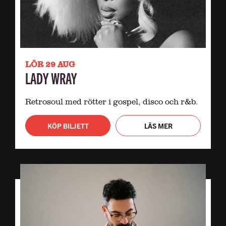
LÖR 29 AUG
LADY WRAY
Retrosoul med rötter i gospel, disco och r&b.
KÖP BILJETT
LÄS MER