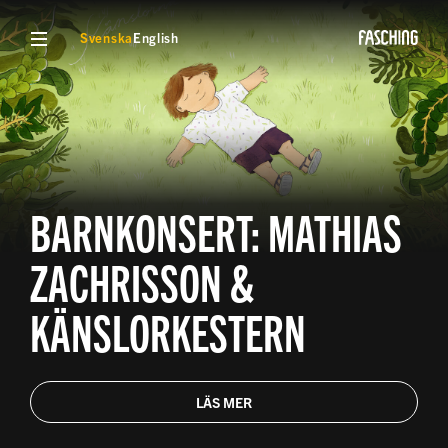
VISA MENY
Svenska
English
BARNKONSERT: MATHIAS
ZACHRISSON &
KÄNSLORKESTERN
LÄS MER