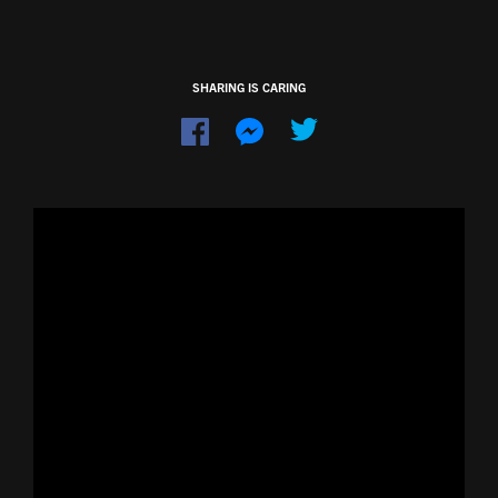
SHARING IS CARING
Dela
Dela
på
på
Facebook
Messenger