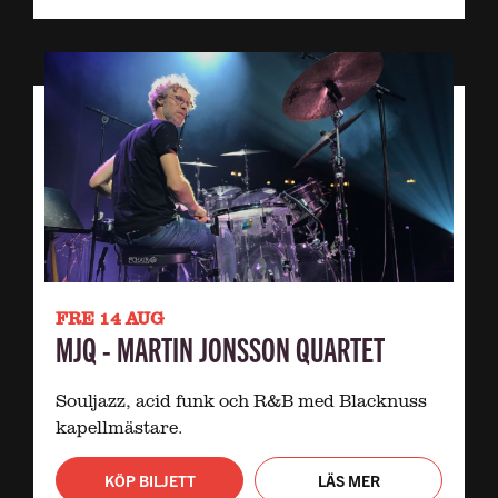
FRE 14 AUG
MJQ - MARTIN JONSSON QUARTET
Souljazz, acid funk och R&B med Blacknuss
kapellmästare.
KÖP BILJETT
LÄS MER