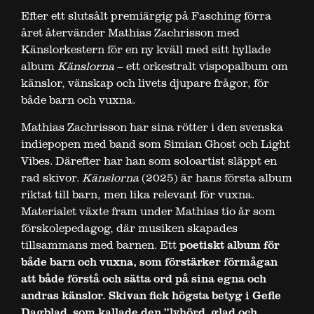
Efter ett slutsålt premiärgig på Fasching förra
året återvänder Mathias Zachrisson med
Känslorkestern för en ny kväll med sitt hyllade
album
Känslorna
– ett orkestralt vispopalbum om
känslor, vänskap och livets djupare frågor, för
både barn och vuxna.
Mathias Zachrisson har sina rötter i den svenska
indiepopen med band som Simian Ghost och Light
Vibes. Därefter har han som soloartist släppt en
rad skivor.
Känslorna
(2025) är hans första album
riktat till barn, men lika relevant för vuxna.
Materialet växte fram under Mathias tio år som
förskolepedagog, där musiken skapades
tillsammans med barnen. Ett
poetiskt album för
både barn och vuxna, som förstärker förmågan
att både förstå och sätta ord på sina egna och
andras känslor. Skivan fick högsta betyg i Gefle
Dagblad, som kallade den ”lyhörd, glad och