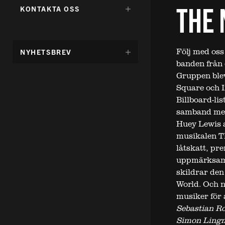
FÖR:
THE
DÖLJ
KONTAKTA OSS
UNDERMENY
FÖR:
Följ med oss 
DÖLJ
NYHETSBREV
UNDERMENY
banden från
FÖR:
Gruppen blev
Square och If
Billboard-li
samband med 
Huey
Lewis a
musikalen Th
låtskatt, p
uppmärksamm
skildrar den
World. Och 
musiker för a
Sebastian Ro
Simon Lingm