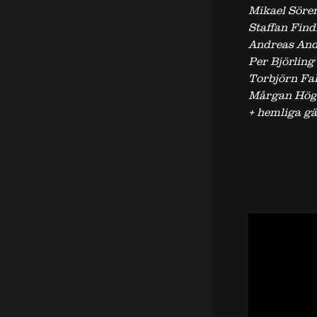
Mikael Söre
Staffan Find
Andreas And
Per Björling
Torbjörn Fal
Mårgan Hög
+ hemliga gä