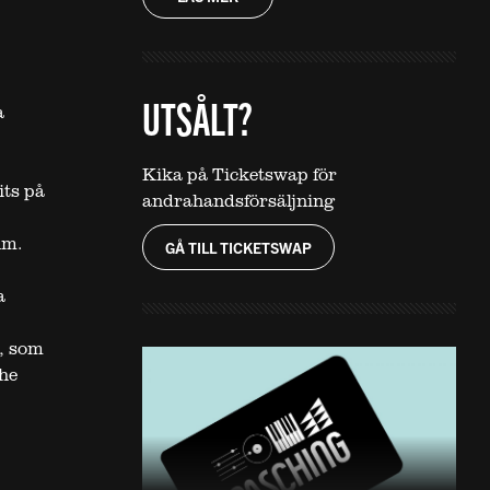
UTSÅLT?
a
Kika på Ticketswap för
its på
andrahandsförsäljning
um.
GÅ TILL TICKETSWAP
a
, som
he