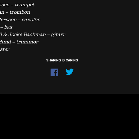
nsen – trumpet
in – trombon
ersson – saxofon
 – bas
l & Jocke Backman – gitarr
lund – trummor
ster
SHARING IS CARING
Dela
på
Facebook