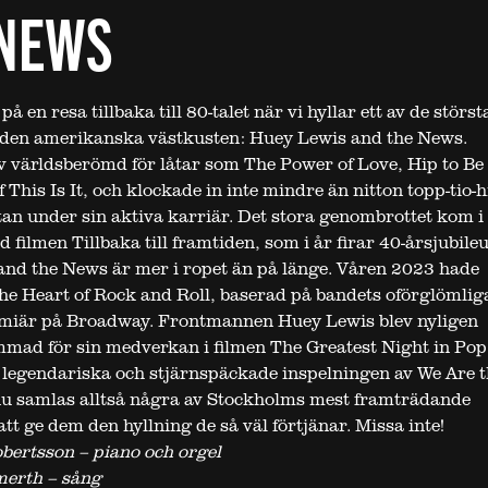
 NEWS
på en resa tillbaka till 80-talet när vi hyllar ett av de störst
 den amerikanska västkusten:
Huey
Lewis and the News.
 världsberömd för låtar som The Power of Love, Hip to Be
 This Is It, och klockade in inte mindre än nitton topp-tio-h
stan under sin aktiva karriär. Det stora genombrottet kom i
filmen Tillbaka till framtiden, som i år firar 40-årsjubile
nd the News är mer i ropet än på länge. Våren 2023 hade
e Heart of Rock and Roll, baserad på bandets oförglömlig
remiär på Broadway. Frontmannen
Huey
Lewis blev nyligen
ad för sin medverkan i filmen The Greatest Night in Pop
 legendariska och stjärnspäckade inspelningen av We Are t
nu samlas alltså några av Stockholms mest framträdande
tt ge dem den hyllning de så väl förtjänar. Missa inte!
bertsson – piano och orgel
erth – sång