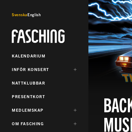
Svenska
English
Fasching
KALENDARIUM
DÖLJ
INFÖR KONSERT
UNDERMENY
FÖR:
NATTKLUBBAR
BACK
PRESENTKORT
DÖLJ
MEDLEMSKAP
MUSI
UNDERMENY
FÖR:
DÖLJ
OM FASCHING
UNDERMENY