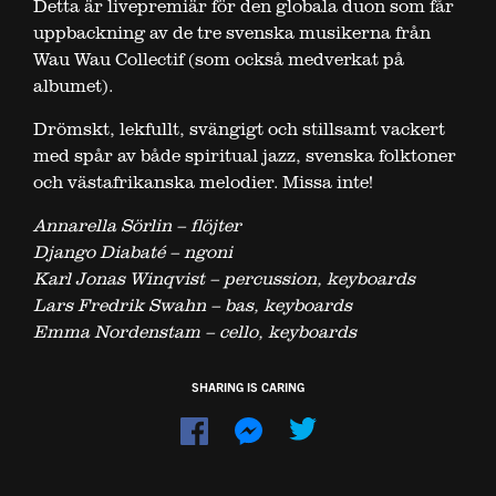
Detta är livepremiär för den globala duon som får
uppbackning av de tre svenska musikerna från
Wau Wau Collectif (som också medverkat på
albumet).
Drömskt, lekfullt, svängigt och stillsamt vackert
med spår av både spiritual jazz, svenska folktoner
och västafrikanska melodier. Missa inte!
Annarella Sörlin – flöjter
Django Diabaté – ngoni
Karl Jonas Winqvist – percussion, keyboards
Lars Fredrik Swahn – bas, keyboards
Emma Nordenstam – cello, keyboards
SHARING IS CARING
Dela
Dela
på
på
Facebook
Messenger