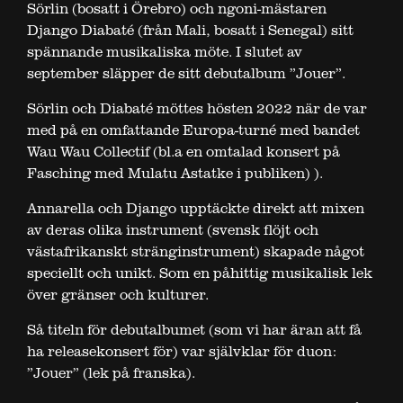
Sörlin (bosatt i Örebro) och ngoni-mästaren
Django Diabaté (från Mali, bosatt i Senegal) sitt
spännande musikaliska möte. I slutet av
september släpper de sitt debutalbum ”Jouer”.
Sörlin och Diabaté möttes hösten 2022 när de var
med på en omfattande Europa-turné med bandet
Wau Wau Collectif (bl.a en omtalad konsert på
Fasching med Mulatu Astatke i publiken) ).
Annarella och Django upptäckte direkt att mixen
av deras olika instrument (svensk flöjt och
västafrikanskt stränginstrument) skapade något
speciellt och unikt. Som en påhittig musikalisk lek
över gränser och kulturer.
Så titeln för debutalbumet (som vi har äran att få
ha releasekonsert för) var självklar för duon:
”Jouer” (lek på franska).