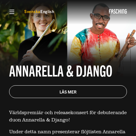
VISA MENY
Svenska
English
ANNARELLA & DJANGO
LÄS MER
Världspremiär och releasekonsert för debuterande
duon Annarella & Django!
Under detta namn presenterar flöjtisten Annarella