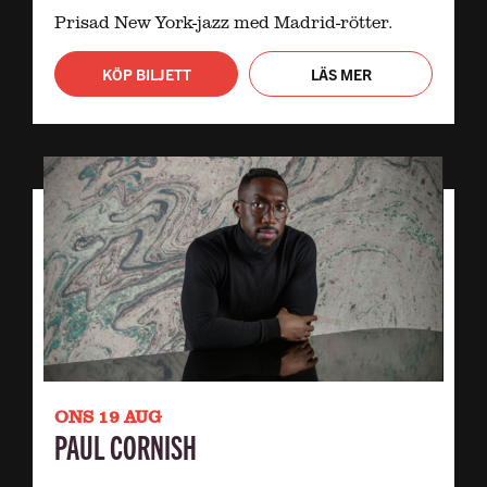
Prisad New York-jazz med Madrid-rötter.
KÖP BILJETT
LÄS MER
ONS 19 AUG
PAUL CORNISH