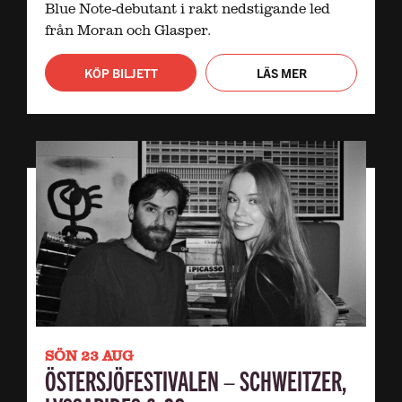
Blue Note-debutant i rakt nedstigande led
från Moran och Glasper.
KÖP BILJETT
LÄS MER
SÖN 23 AUG
ÖSTERSJÖFESTIVALEN – SCHWEITZER,