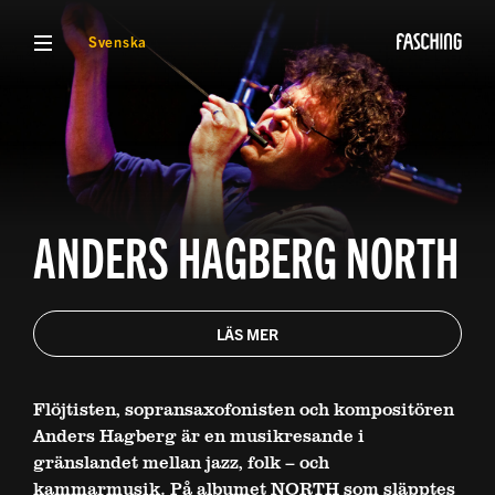
VISA MENY
Svenska
ANDERS HAGBERG NORTH
LÄS MER
Flöjtisten, sopransaxofonisten och kompositören
Anders Hagberg är en musikresande i
gränslandet mellan jazz, folk – och
kammarmusik. På albumet NORTH som släpptes