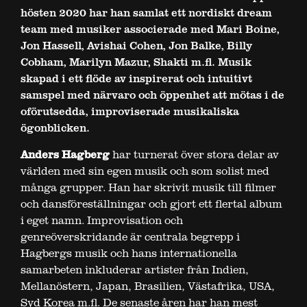
hösten 2020 har han samlat ett nordiskt dream
team med musiker associerade med Mari Boine,
Jon Hassell, Avishai Cohen, Jon Balke, Billy
Cobham, Marilyn Mazur, Shakti m.fl. Musik
skapad i ett flöde av inspirerat och intuitivt
samspel med närvaro och öppenhet att mötas i de
oförutsedda, improviserade musikaliska
ögonblicken.
Anders Hagberg
har turnerat över stora delar av
världen med sin egen musik och som solist med
många grupper. Han har skrivit musik till filmer
och dansföreställningar och gjort ett flertal album
i eget namn. Improvisation och
genreöverskridande är centrala begrepp i
Hagbergs musik och hans internationella
samarbeten inkluderar artister från Indien,
Mellanöstern, Japan, Brasilien, Västafrika, USA,
Syd Korea m.fl. De senaste åren har han mest