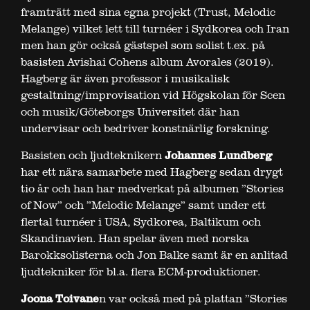
framträtt med sina egna projekt (Trust, Melodic
Melange) vilket lett till turnéer i Sydkorea och Iran
men han gör också gästspel som solist t.ex. på
basisten Avishai Cohens album Avorales (2019).
Hagberg är även professor i musikalisk
gestaltning/improvisation vid Högskolan för Scen
och musik/Göteborgs Universitet där han
undervisar och bedriver konstnärlig forskning.
Basisten och ljudteknikern
Johannes Lundberg
har ett nära samarbete med Hagberg sedan drygt
tio år och han har medverkat på albumen ”Stories
of Now” och ”Melodic Melange” samt under ett
flertal turnéer i USA, Sydkorea, Baltikum och
Skandinavien. Han spelar även med norska
Barokksolisterna och Jon Balke samt är en anlitad
ljudtekniker för bl.a. flera ECM-produktioner.
Joona Toivane
n var också med på plattan ”Stories